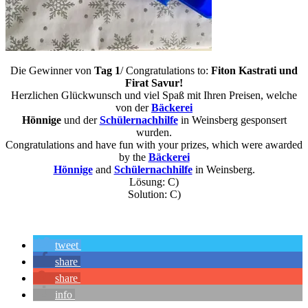
Die Gewinner von
Tag 1
/ Congratulations to:
Fiton Kastrati und
Firat Savur!
Herzlichen Glückwunsch und viel Spaß mit Ihren Preisen, welche
von der
Bäckerei
Hönnige
und der
Schülernachhilfe
in Weinsberg gesponsert
wurden.
Congratulations and have fun with your prizes, which were awarded
by the
Bäckerei
Hönnige
and
Schülernachhilfe
in Weinsberg.
Lösung: C)
Solution: C)
tweet
share
share
info