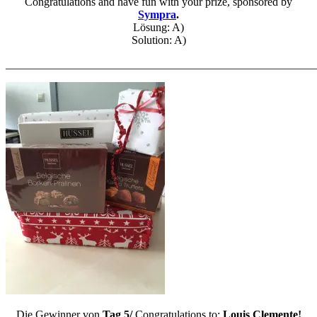
Congratulations and have fun with your prize, sponsored by
Sympra
.
Lösung: A)
Solution: A)
_______________________________________________________
Die Gewinner von
Tag 5/
Congratulations to:
Louis Clemente!