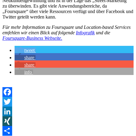
Neukundengewinnung und ist in der Lage das „Street-Marketing“
zu überwinden. Es gibt viele Anwendungsbereiche, da
„Foursquare“ über viele Ressourcen verfügt und über Facebook und
Twitter geteilt werden kann.
Für mehr Information zu Foursquare und Location-based Services
emfehlen wir einen Blick auf folgende
Infografik
und die
Foursquare-Business Webseite.
tweet
share
share
info
Facebook
Twitter
LinkedIn
XING